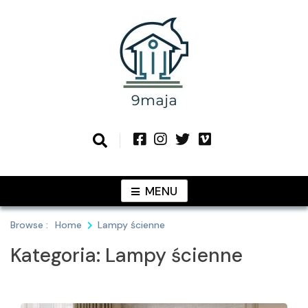
Skip
to
content
Podziel się z Tobą najlepszymi
9MAJA
pomysłami
MENU
Browse :
Home
Lampy ścienne
Kategoria:
Lampy ścienne