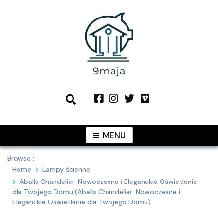
Skip
to
content
Podziel się z Tobą najlepszymi
9MAJA
pomysłami
MENU
Browse :
Home
Lampy ścienne
Aballs Chandelier: Nowoczesne i Eleganckie Oświetlenie
dla Twojego Domu (Aballs Chandelier: Nowoczesne i
Eleganckie Oświetlenie dla Twojego Domu)