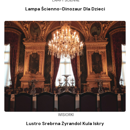
LAMPY ŚCIENNE
Lampa Ścienno-Dinozaur Dla Dzieci
WISIORKI
Lustro Srebrna Żyrandol Kula Iskry