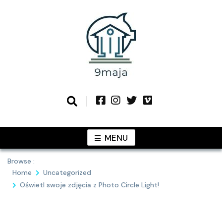
Skip
to
content
Podziel się z Tobą najlepszymi
9MAJA
pomysłami
MENU
Browse :
Home
Uncategorized
Oświetl swoje zdjęcia z Photo Circle Light!