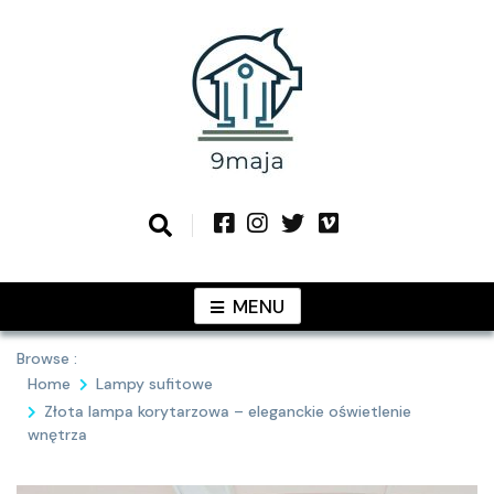
Skip
to
content
Podziel się z Tobą najlepszymi
9MAJA
pomysłami
MENU
Browse :
Home
Lampy sufitowe
Złota lampa korytarzowa – eleganckie oświetlenie
wnętrza