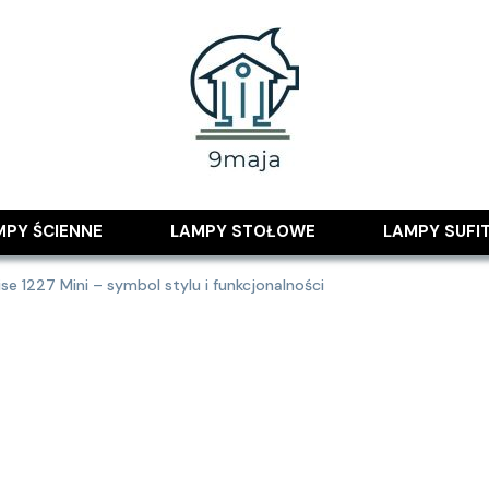
 pomysłami
MPY ŚCIENNE
LAMPY STOŁOWE
LAMPY SUFI
e 1227 Mini – symbol stylu i funkcjonalności