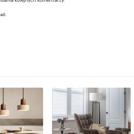
isania kolejnych komentarzy.
il.