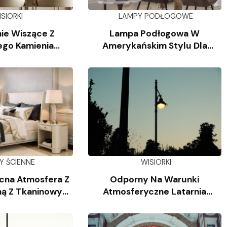
ISIORKI
LAMPY PODŁOGOWE
ie Wiszące Z
Lampa Podłogowa W
ego Kamienia
Amerykańskim Stylu Dla
iennego
Salonu
Y ŚCIENNE
WISIORKI
cna Atmosfera Z
Odporny Na Warunki
ą Z Tkaninowym
Atmosferyczne Latarnia
oszem
Słupkowa Z Odlewanego
Aluminium