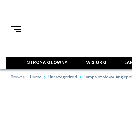
Skip
to
content
Podziel się z Tobą najlepszymi
9MAJA
STRONA GŁÓWNA
WISIORKI
LA
Browse :
Home
Uncategorized
Lampa stołowa Anglepois