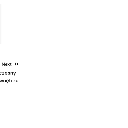
Next
czesny i
 wnętrza