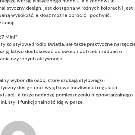
niejszą wersją klasycznego modelu, ale zachowuje
alistyczny design, jest dostępna w różnych kolorach i jest
ną wysokość, a klosz można obrócić i pochylić,
tuacji.
27 Mini?
ylko stylowe źródło światła, ale także praktyczne narzędzi
esz ją łatwo dostosować do swoich potrzeb i zadbać o
ania czy innych aktywności.
lny wybór dla osób, które szukają stylowego i
istyczny design oraz wyjątkowe możliwości regulacji
ytuacji, a także nadadzą pomieszczeniu niepowtarzalnego
i, styl i funkcjonalność idą w parze.