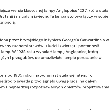
jsza wersja klasycznej lampy Anglepoise 1227, która stała
 Brytanii i na całym świecie. Ta lampa stołowa łączy w sobie
znością.
iona przez brytyjskiego inżyniera George’a Carwardine’a w
owany ruchami stawów u ludzi i zwierząt i postanowił
lamp. W 1935 roku wynalazł lampę Anglepoise, którą
ężyn i przegubów, co umożliwiało lampie poruszanie w
na od 1935 roku i natychmiast stała się hitem. To
ne źródło światła przyciągnęło uwagę ludzi na całym
dnym z najbardziej rozpoznawalnych obiektów projektowania