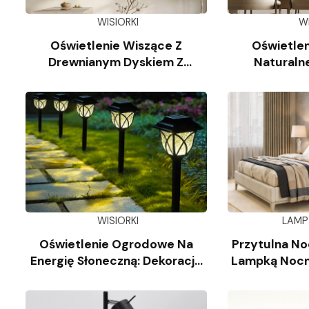
WISIORKI
W
Oświetlenie Wiszące Z
Oświetlen
Drewnianym Dyskiem Z
Naturaln
Trawertynu
Wap
WISIORKI
LAMP
Oświetlenie Ogrodowe Na
Przytulna No
Energię Słoneczną: Dekoracja
Lampką Nocn
Krajobrazu
Kl