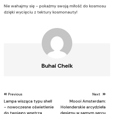
Nie wahajmy się – pokażmy swoją miłość do kosmosu
dzięki wycięciu z tektury kosmonauty!
Buhai Cheik
Nawigacja
Previous
Next
wpisu
Lampa wisząca typu shell
Moooi Amsterdam:
– nowoczesne oświetlenie
Holenderskie arcydzieła
do twojego wnętrza
designu w samym sercu