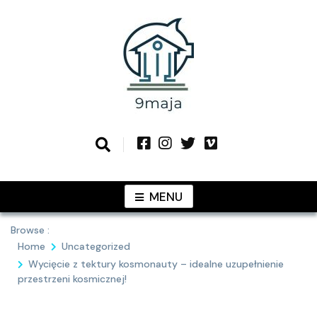
Skip
to
content
Podziel się z Tobą najlepszymi
9MAJA
pomysłami
MENU
Browse :
Home
Uncategorized
Wycięcie z tektury kosmonauty – idealne uzupełnienie
przestrzeni kosmicznej!