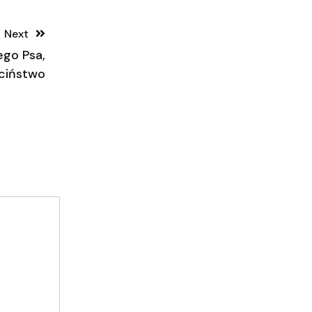
Next
ego Psa,
eciństwo