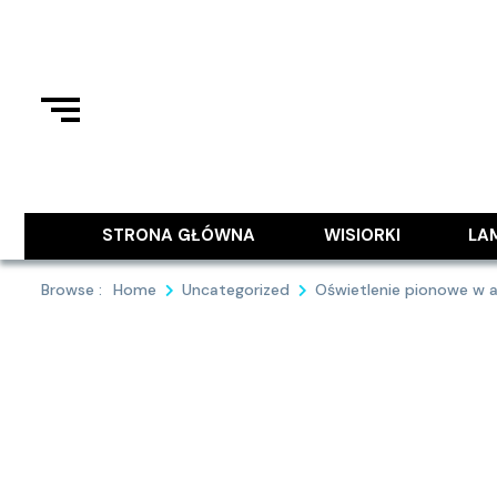
Skip
to
content
Podziel się z Tobą najlepszymi
9MAJA
STRONA GŁÓWNA
WISIORKI
LA
Browse :
Home
Uncategorized
Oświetlenie pionowe w a