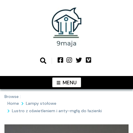
Skip
to
content
Podziel się z Tobą najlepszymi
9MAJA
pomysłami
MENU
Browse :
Home
Lampy stołowe
Lustro z oświetleniem i anty-mgłą do łazienki