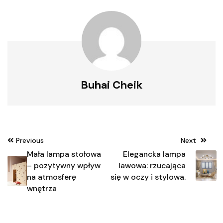
Buhai Cheik
Nawigacja
Previous
Next
wpisu
Mała lampa stołowa
Elegancka lampa
– pozytywny wpływ
lawowa: rzucająca
na atmosferę
się w oczy i stylowa.
wnętrza