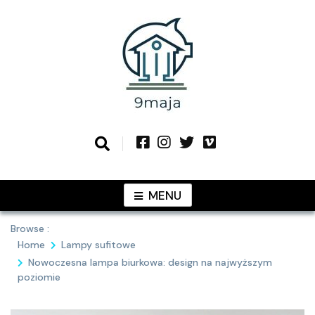
Skip
to
content
Podziel się z Tobą najlepszymi
9MAJA
pomysłami
MENU
Browse :
Home
Lampy sufitowe
Nowoczesna lampa biurkowa: design na najwyższym
poziomie