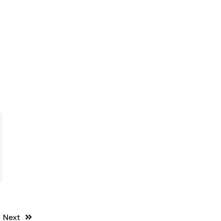
l
Next