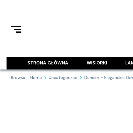
Skip
to
content
Podziel się z Tobą najlepszymi
9MAJA
STRONA GŁÓWNA
WISIORKI
LA
Browse :
Home
Uncategorized
Dunelm – Eleganckie Oś