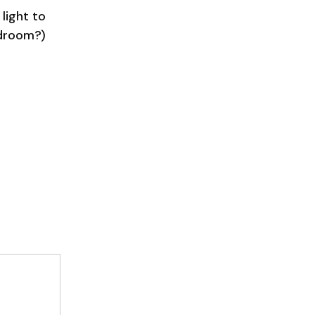
light to
droom?)