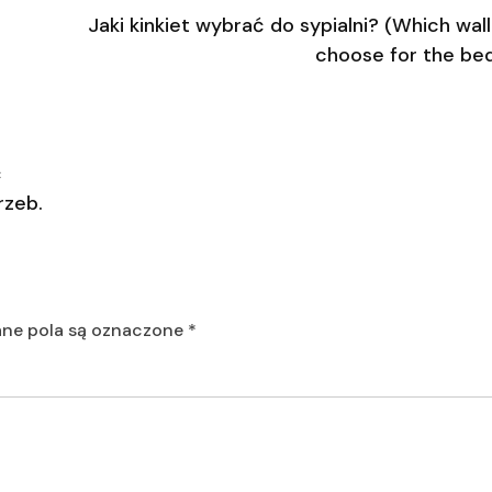
Jaki kinkiet wybrać do sypialni? (Which wall 
choose for the be
ć
rzeb.
e pola są oznaczone
*