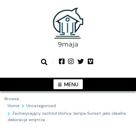
Skip
to
content
Podziel się z Tobą najlepszymi
9MAJA
pomysłami
MENU
Browse :
Home
Uncategorized
Zachwycający zachód słońca: lampa Sunset jako idealna
dekoracja wnętrza