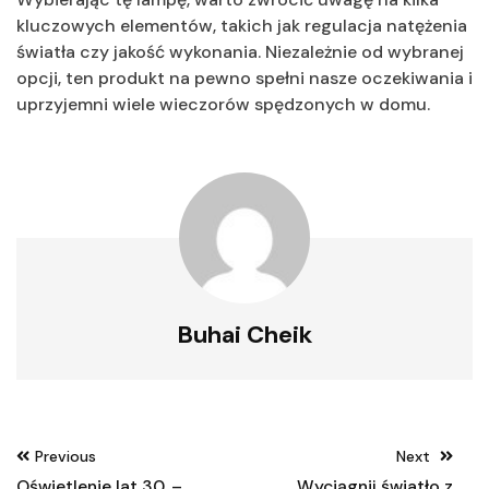
kluczowych elementów, takich jak regulacja natężenia
światła czy jakość wykonania. Niezależnie od wybranej
opcji, ten produkt na pewno spełni nasze oczekiwania i
uprzyjemni wiele wieczorów spędzonych w domu.
Buhai Cheik
Nawigacja
Previous
Next
wpisu
Oświetlenie lat 30. –
Wyciągnij światło z