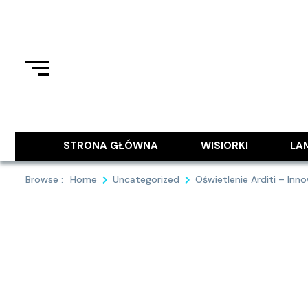
Skip
to
content
Podziel się z Tobą najlepszymi
9MAJA
STRONA GŁÓWNA
WISIORKI
LA
Browse :
Home
Uncategorized
Oświetlenie Arditi – In