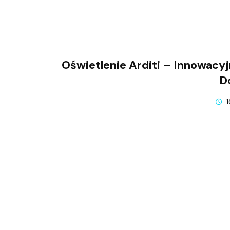
Oświetlenie Arditi – Innowacy
D
1