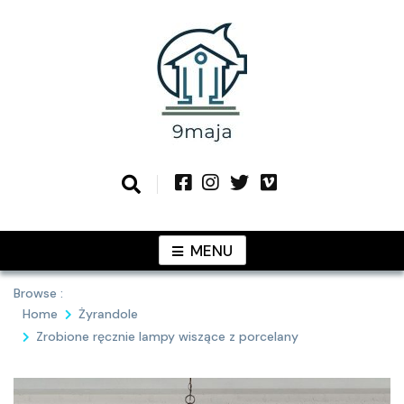
Skip
to
content
Podziel się z Tobą najlepszymi
9MAJA
pomysłami
MENU
Browse :
Home
Żyrandole
Zrobione ręcznie lampy wiszące z porcelany