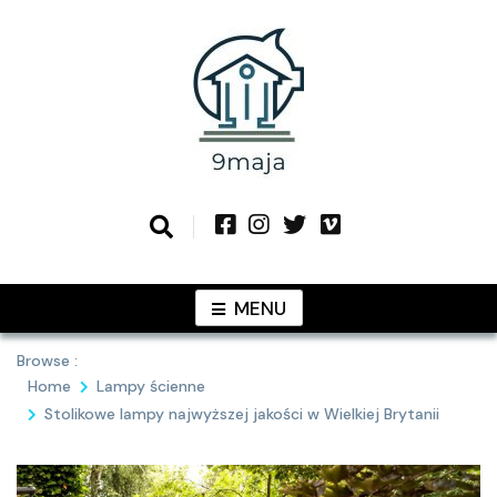
Skip
to
content
Podziel się z Tobą najlepszymi
9MAJA
pomysłami
MENU
Browse :
Home
Lampy ścienne
Stolikowe lampy najwyższej jakości w Wielkiej Brytanii