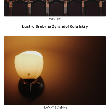
WISIORKI
Lustro Srebrna Żyrandol Kula Iskry
LAMPY ŚCIENNE