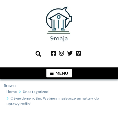
Skip
to
content
Podziel się z Tobą najlepszymi
9MAJA
pomysłami
MENU
Browse :
Home
Uncategorized
Oświetlenie roślin: Wybieraj najlepsze armatury do
uprawy roślin!