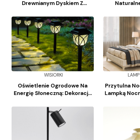
Drewnianym Dyskiem Z
Naturaln
Trawertynu
Wap
WISIORKI
LAMP
Oświetlenie Ogrodowe Na
Przytulna No
Energię Słoneczną: Dekoracja
Lampką Nocn
Krajobrazu
Kl