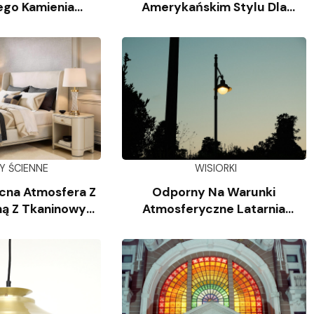
ego Kamienia
Amerykańskim Stylu Dla
iennego
Salonu
Y ŚCIENNE
WISIORKI
cna Atmosfera Z
Odporny Na Warunki
ą Z Tkaninowym
Atmosferyczne Latarnia
oszem
Słupkowa Z Odlewanego
Aluminium