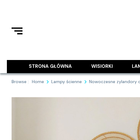
Skip
to
content
Podziel się z Tobą najlepszymi
9MAJA
STRONA GŁÓWNA
WISIORKI
LA
Browse :
Home
Lampy ścienne
Nowoczesne zylandory do