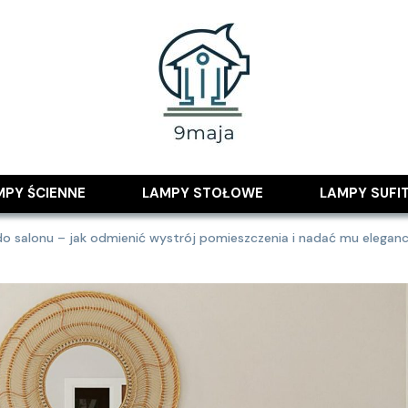
 pomysłami
MPY ŚCIENNE
LAMPY STOŁOWE
LAMPY SUFI
 salonu – jak odmienić wystrój pomieszczenia i nadać mu eleganck