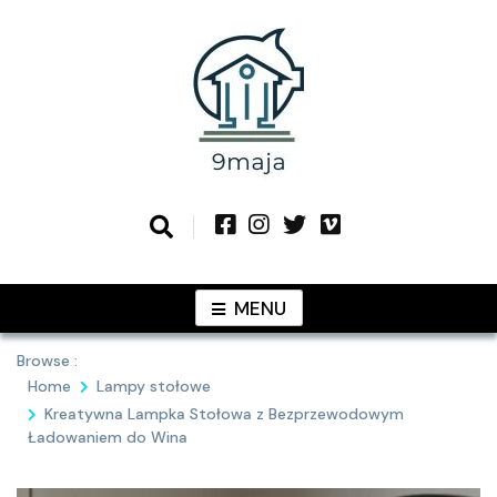
Skip
to
content
Podziel się z Tobą najlepszymi
9MAJA
pomysłami
MENU
Browse :
Home
Lampy stołowe
Kreatywna Lampka Stołowa z Bezprzewodowym
Ładowaniem do Wina