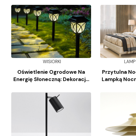
WISIORKI
LAMP
Oświetlenie Ogrodowe Na
Przytulna No
Energię Słoneczną: Dekoracja
Lampką Nocn
Krajobrazu
Kl