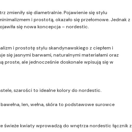
z zmieniły się diametralnie. Pojawienie się stylu
inimalizmem i prostotą, okazało się przełomowe. Jednak z
ojawiła się nowa koncepcja – nordestic.
malizm i prostotę stylu skandynawskiego z ciepłem i
je się jasnymi barwami, naturalnymi materiałami oraz
są proste, ale jednocześnie doskonale wpisują się w
astele, szarości to idealne kolory do nordestic.
, bawełna, len, wełna, skóra to podstawowe surowce
akże świeże kwiaty wprowadzą do wnętrza nordestic łącznik z