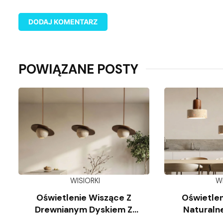
POWIĄZANE POSTY
WISIORKI
W
Oświetlenie Wiszące Z
Oświetlen
Drewnianym Dyskiem Z
Naturaln
Trawertynu
Wap