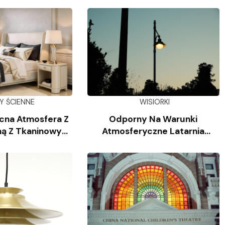
Y ŚCIENNE
WISIORKI
cna Atmosfera Z
Odporny Na Warunki
ą Z Tkaninowym
Atmosferyczne Latarnia
oszem
Słupkowa Z Odlewanego
Aluminium