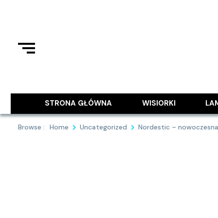
Skip
to
content
Podziel się z Tobą najlepszymi
9MAJA
STRONA GŁÓWNA
WISIORKI
LA
Browse :
Home
Uncategorized
Nordestic – nowoczesn