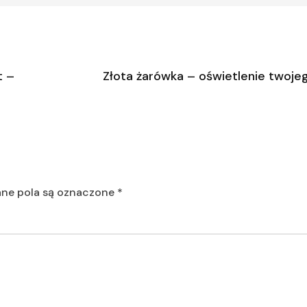
t –
Złota żarówka – oświetlenie twojeg
e pola są oznaczone
*