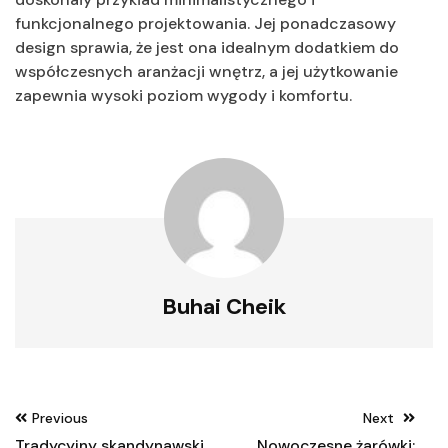
funkcjonalnego projektowania. Jej ponadczasowy
design sprawia, że jest ona idealnym dodatkiem do
współczesnych aranżacji wnętrz, a jej użytkowanie
zapewnia wysoki poziom wygody i komfortu.
Buhai Cheik
Nawigacja
Previous
Next
wpisu
Tradycyjny skandynawski
Nowoczesne żarówki: