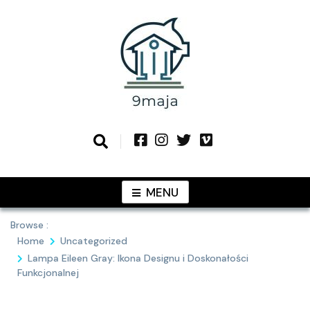
Skip
to
content
Podziel się z Tobą najlepszymi
9MAJA
pomysłami
MENU
Browse :
Home
Uncategorized
Lampa Eileen Gray: Ikona Designu i Doskonałości
Funkcjonalnej