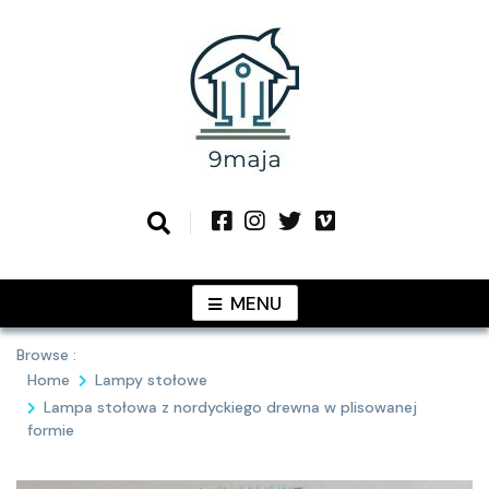
Skip
to
content
Podziel się z Tobą najlepszymi
9MAJA
pomysłami
MENU
Browse :
Home
Lampy stołowe
Lampa stołowa z nordyckiego drewna w plisowanej
formie