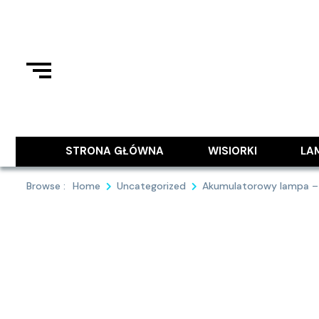
Skip
to
content
Podziel się z Tobą najlepszymi
9MAJA
STRONA GŁÓWNA
WISIORKI
LA
Browse :
Home
Uncategorized
Akumulatorowy lampa – 