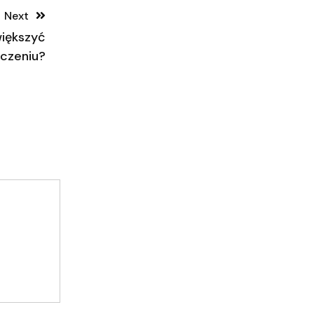
Next
większyć
zczeniu?