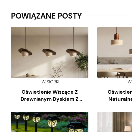
POWIĄZANE POSTY
WISIORKI
W
Oświetlenie Wiszące Z
Oświetlen
Drewnianym Dyskiem Z
Naturaln
Trawertynu
Wap