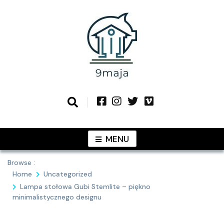
Skip
to
content
Podziel się z Tobą najlepszymi
9MAJA
pomysłami
MENU
Browse :
Home
Uncategorized
Lampa stołowa Gubi Stemlite – piękno
minimalistycznego designu