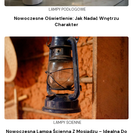
LAMPY PODŁOGOWE
Nowoczesne Oświetlenie: Jak Nadać Wnętrzu
Charakter
LAMPY ŚCIENNE
Nowoczesna Lampa Ścienna Z Mosiądzu – Idealna Do