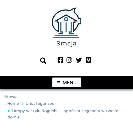
Skip
to
content
Podziel się z Tobą najlepszymi
9MAJA
pomysłami
MENU
Browse :
Home
Uncategorized
Lampy w stylu Noguchi – japońska elegancja w twoim
domu