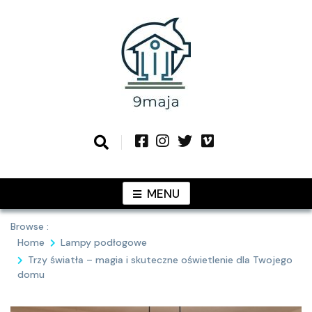
Skip
to
content
Podziel się z Tobą najlepszymi
9MAJA
pomysłami
MENU
Browse :
Home
Lampy podłogowe
Trzy światła – magia i skuteczne oświetlenie dla Twojego
domu