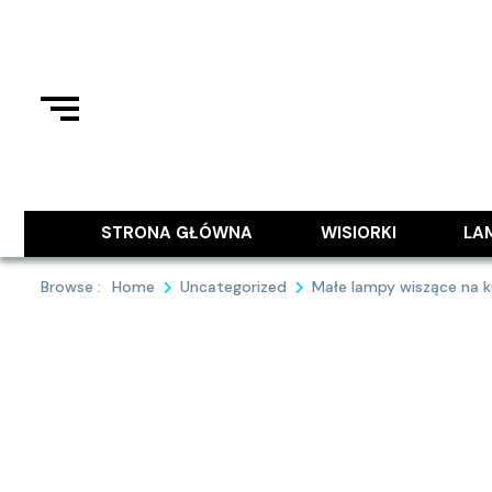
Skip
to
content
Podziel się z Tobą najlepszymi
9MAJA
STRONA GŁÓWNA
WISIORKI
LA
Browse :
Home
Uncategorized
Małe lampy wiszące na ku