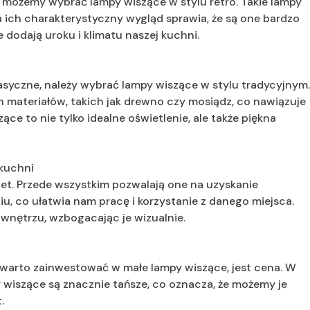
, możemy wybrać lampy wiszące w stylu retro. Takie lampy
 a ich charakterystyczny wygląd sprawia, że są one bardzo
 dodają uroku i klimatu naszej kuchni.
lasyczne, należy wybrać lampy wiszące w stylu tradycyjnym
 materiałów, takich jak drewno czy mosiądz, co nawiązuje
ące to nie tylko idealne oświetlenie, ale także piękna
kuchni
let. Przede wszystkim pozwalają one na uzyskanie
, co ułatwia nam pracę i korzystanie z danego miejsca.
 wnętrzu, wzbogacając je wizualnie.
arto zainwestować w małe lampy wiszące, jest cena. W
wiszące są znacznie tańsze, co oznacza, że możemy je
.