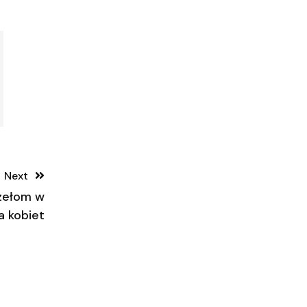
Next
rzełom w
a kobiet