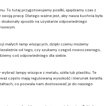
u. To tutaj przygotowujemy posiłki, spędzamy czas z
my swoją pracę. Dlatego ważne jest, aby nasza kuchnia była
to doskonały sposób na uzyskanie odpowiedniego
nansowym.
pcji małych lamp wiszących, dzięki czemu możemy
iezależnie od tego, czy szukamy czegoś nowoczesnego,
dziemy coś odpowiedniego dla siebie.
wybrać lampy wiszące z metalu, szkła lub plastiku. Te
eważ często mają regulowaną wysokość i kierunek światła.
ztałtach, co pozwala nam dostosować je do naszego