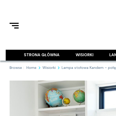
Skip
to
content
Podziel się z Tobą najlepszymi
9MAJA
STRONA GŁÓWNA
WISIORKI
LA
Browse :
Home
Wisiorki
Lampa stołowa Kandem – połącz