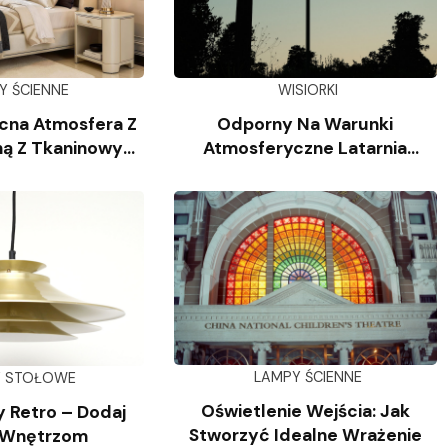
Y ŚCIENNE
WISIORKI
cna Atmosfera Z
Odporny Na Warunki
ą Z Tkaninowym
Atmosferyczne Latarnia
oszem
Słupkowa Z Odlewanego
Aluminium
LAMPY ŚCIENNE
Y STOŁOWE
Oświetlenie Wejścia: Jak
 Retro – Dodaj
Stworzyć Idealne Wrażenie
 Wnętrzom