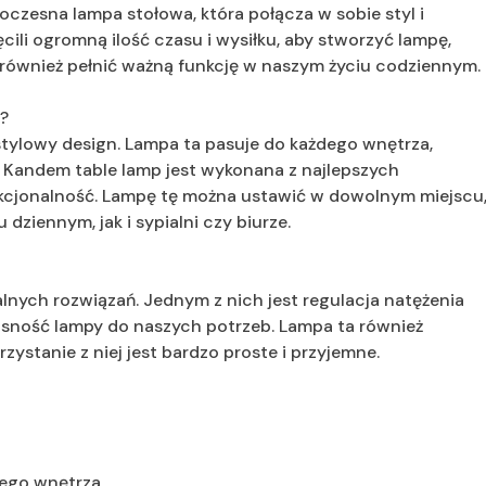
zesna lampa stołowa, która połącza w sobie styl i
ili ogromną ilość czasu i wysiłku, aby stworzyć lampę,
le również pełnić ważną funkcję w naszym życiu codziennym.
?
 stylowy design. Lampa ta pasuje do każdego wnętrza,
 Kandem table lamp jest wykonana z najlepszych
unkcjonalność. Lampę tę można ustawić w dowolnym miejscu
dziennym, jak i sypialni czy biurze.
lnych rozwiązań. Jednym z nich jest regulacja natężenia
asność lampy do naszych potrzeb. Lampa ta również
ystanie z niej jest bardzo proste i przyjemne.
dego wnętrza