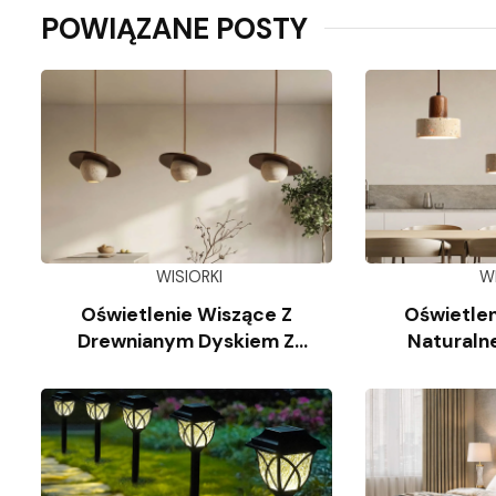
POWIĄZANE POSTY
WISIORKI
W
Oświetlenie Wiszące Z
Oświetlen
Drewnianym Dyskiem Z
Naturaln
Trawertynu
Wap