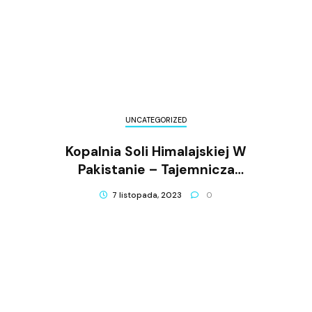
UNCATEGORIZED
Kopalnia Soli Himalajskiej W
Pakistanie – Tajemnicza
Kopalnia, Której Sól Jest Na
7 listopada, 2023
0
Wagę Złota