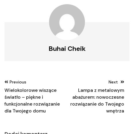
Buhai Cheik
Nawigacja
Previous
Next
wpisu
Wielokolorowe wiszące
Lampa z metalowym
światło – piękne i
abażurem: nowoczesne
funkcjonalne rozwiązanie
rozwiązanie do Twojego
dla Twojego domu
wnętrza
Dodaj komentarz