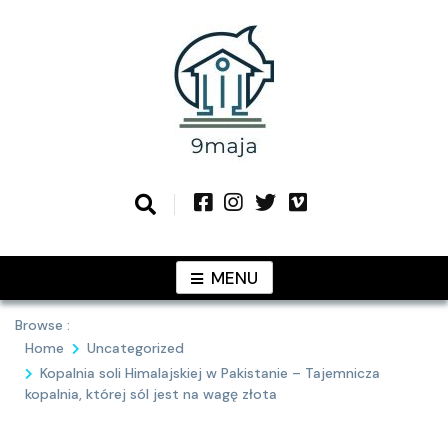
Skip
to
content
Podziel się z Tobą najlepszymi
9MAJA
pomysłami
MENU
Browse :
Home
Uncategorized
Kopalnia soli Himalajskiej w Pakistanie – Tajemnicza
kopalnia, której sól jest na wagę złota