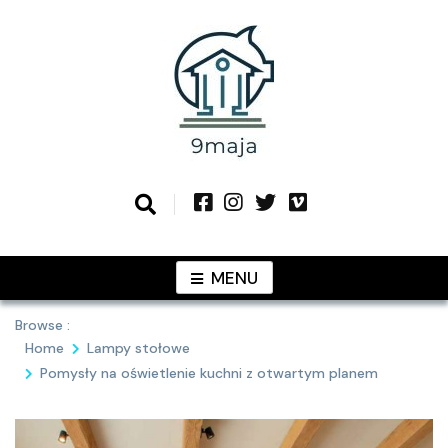
Skip
to
content
Podziel się z Tobą najlepszymi
9MAJA
pomysłami
MENU
Browse :
Home
Lampy stołowe
Pomysły na oświetlenie kuchni z otwartym planem