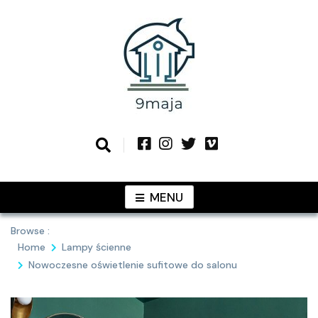
Skip
to
content
Podziel się z Tobą najlepszymi
9MAJA
pomysłami
MENU
Browse :
Home
Lampy ścienne
Nowoczesne oświetlenie sufitowe do salonu