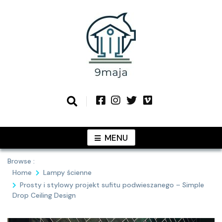
Skip
to
content
Podziel się z Tobą najlepszymi
9MAJA
pomysłami
MENU
Browse :
Home
Lampy ścienne
Prosty i stylowy projekt sufitu podwieszanego – Simple
Drop Ceiling Design