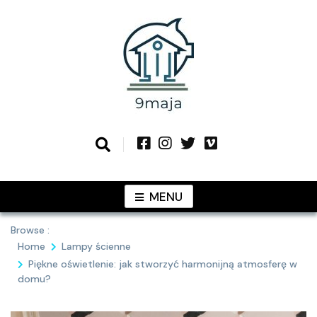
Skip
to
content
Podziel się z Tobą najlepszymi
9MAJA
pomysłami
MENU
Browse :
Home
Lampy ścienne
Piękne oświetlenie: jak stworzyć harmonijną atmosferę w
domu?