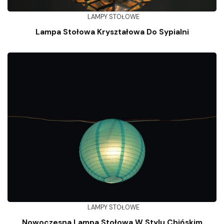
LAMPY STOŁOWE
Lampa Stołowa Kryształowa Do Sypialni
LAMPY STOŁOWE
Nowoczesna Lampa Stołowa W Stylu Chińskim