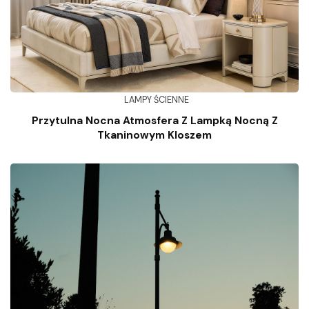
LAMPY ŚCIENNE
Przytulna Nocna Atmosfera Z Lampką Nocną Z
Tkaninowym Kloszem