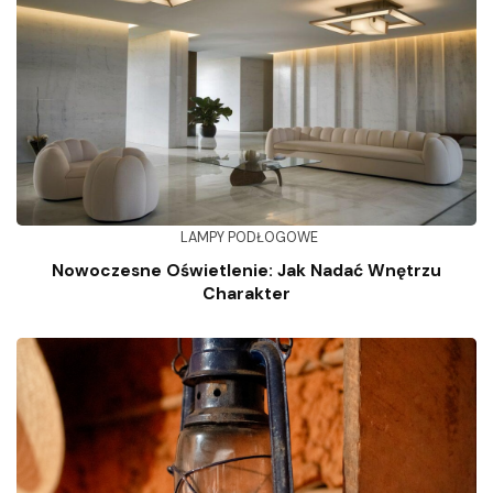
LAMPY PODŁOGOWE
Nowoczesne Oświetlenie: Jak Nadać Wnętrzu
Charakter