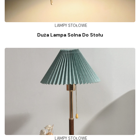
LAMPY STOŁOWE
Duża Lampa Solna Do Stołu
LAMPY STOŁOWE