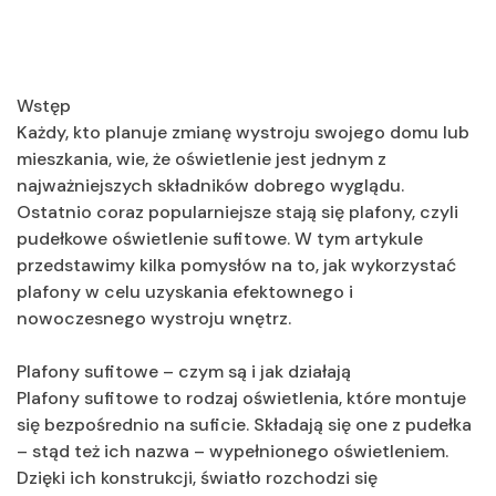
Wstęp
Każdy, kto planuje zmianę wystroju swojego domu lub
mieszkania, wie, że oświetlenie jest jednym z
najważniejszych składników dobrego wyglądu.
Ostatnio coraz popularniejsze stają się plafony, czyli
pudełkowe oświetlenie sufitowe. W tym artykule
przedstawimy kilka pomysłów na to, jak wykorzystać
plafony w celu uzyskania efektownego i
nowoczesnego wystroju wnętrz.
Plafony sufitowe – czym są i jak działają
Plafony sufitowe to rodzaj oświetlenia, które montuje
się bezpośrednio na suficie. Składają się one z pudełka
– stąd też ich nazwa – wypełnionego oświetleniem.
Dzięki ich konstrukcji, światło rozchodzi się