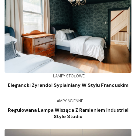
LAMPY STOŁOWE
Elegancki Żyrandol Sypialniany W Stylu Francuskim
LAMPY ŚCIENNE
Regulowana Lampa Wisząca Z Ramieniem Industrial
Style Studio