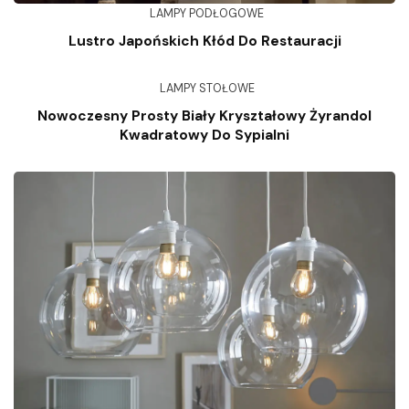
LAMPY PODŁOGOWE
Lustro Japońskich Kłód Do Restauracji
LAMPY STOŁOWE
Nowoczesny Prosty Biały Kryształowy Żyrandol
Kwadratowy Do Sypialni