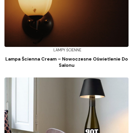
LAMPY ŚCIENNE
Lampa Ścienna Cream – Nowoczesne Oświetlenie Do
Salonu