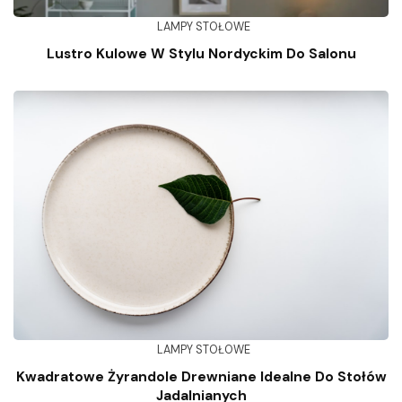
LAMPY STOŁOWE
Lustro Kulowe W Stylu Nordyckim Do Salonu
LAMPY STOŁOWE
Kwadratowe Żyrandole Drewniane Idealne Do Stołów
Jadalnianych