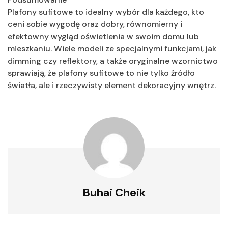
Plafony sufitowe to idealny wybór dla każdego, kto
ceni sobie wygodę oraz dobry, równomierny i
efektowny wygląd oświetlenia w swoim domu lub
mieszkaniu. Wiele modeli ze specjalnymi funkcjami, jak
dimming czy reflektory, a także oryginalne wzornictwo
sprawiają, że plafony sufitowe to nie tylko źródło
światła, ale i rzeczywisty element dekoracyjny wnętrz.
Buhai Cheik