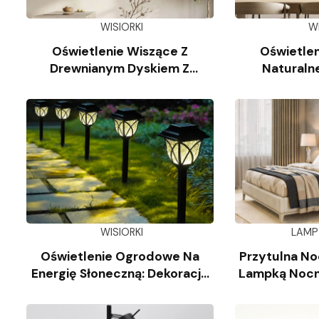
WISIORKI
W
Oświetlenie Wiszące Z
Oświetlen
Drewnianym Dyskiem Z
Naturaln
Trawertynu
Wap
WISIORKI
LAMP
Oświetlenie Ogrodowe Na
Przytulna No
Energię Słoneczną: Dekoracja
Lampką Nocn
Krajobrazu
Kl