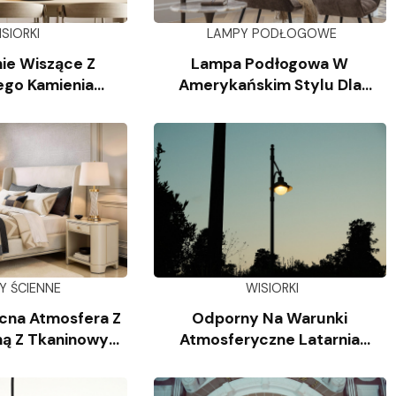
ISIORKI
LAMPY PODŁOGOWE
ie Wiszące Z
Lampa Podłogowa W
ego Kamienia
Amerykańskim Stylu Dla
iennego
Salonu
Y ŚCIENNE
WISIORKI
cna Atmosfera Z
Odporny Na Warunki
ą Z Tkaninowym
Atmosferyczne Latarnia
oszem
Słupkowa Z Odlewanego
Aluminium