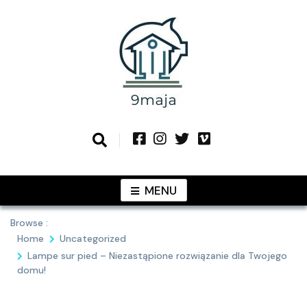
Skip
to
content
Podziel się z Tobą najlepszymi
9MAJA
pomysłami
MENU
Browse :
Home
Uncategorized
Lampe sur pied – Niezastąpione rozwiązanie dla Twojego
domu!