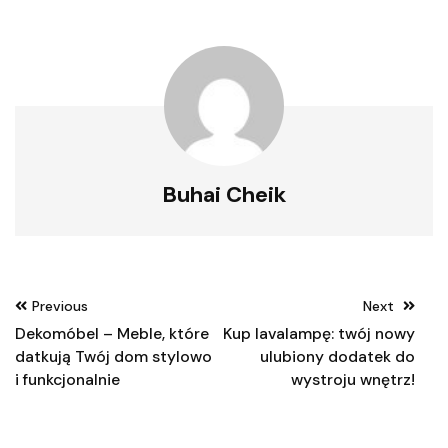
Buhai Cheik
Nawigacja
Previous
Next
wpisu
Dekomóbel – Meble, które
Kup lavalampę: twój nowy
datkują Twój dom stylowo
ulubiony dodatek do
i funkcjonalnie
wystroju wnętrz!