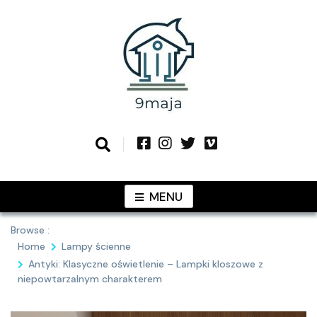
Skip
to
content
Podziel się z Tobą najlepszymi
9MAJA
pomysłami
MENU
Browse :
Home
Lampy ścienne
Antyki: Klasyczne oświetlenie – Lampki kloszowe z
niepowtarzalnym charakterem