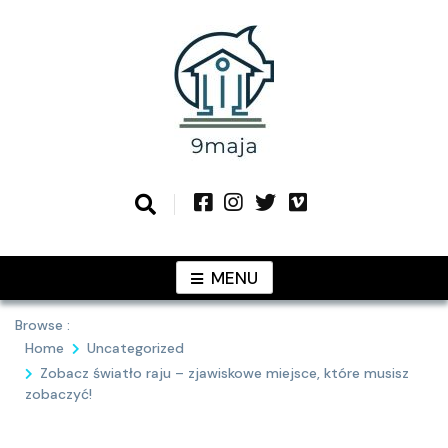
Skip
to
content
Podziel się z Tobą najlepszymi
9MAJA
pomysłami
MENU
Browse :
Home
Uncategorized
Zobacz światło raju – zjawiskowe miejsce, które musisz
zobaczyć!