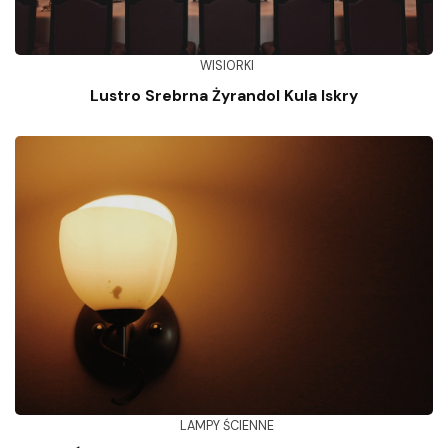
WISIORKI
Lustro Srebrna Żyrandol Kula Iskry
LAMPY ŚCIENNE