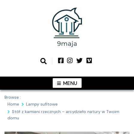
Skip
to
content
Podziel się z Tobą najlepszymi
9MAJA
pomysłami
MENU
Browse :
Home
Lampy sufitowe
Stół z kamieni rzecznych – arcydzieło natury w Twoim
domu