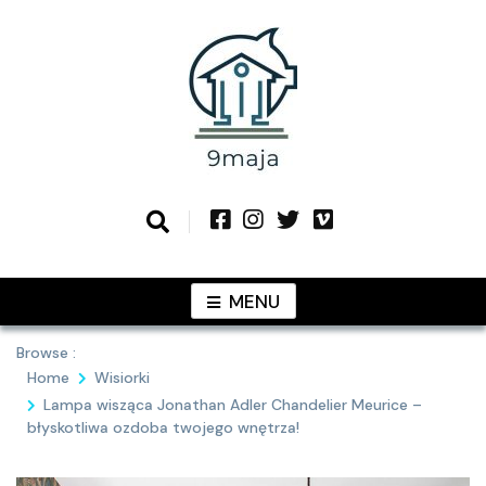
Skip
to
content
Podziel się z Tobą najlepszymi
9MAJA
pomysłami
MENU
Browse :
Home
Wisiorki
Lampa wisząca Jonathan Adler Chandelier Meurice –
błyskotliwa ozdoba twojego wnętrza!