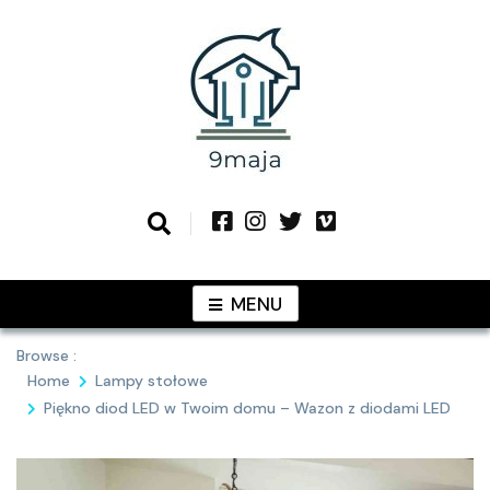
Skip
to
content
Podziel się z Tobą najlepszymi
9MAJA
pomysłami
MENU
Browse :
Home
Lampy stołowe
Piękno diod LED w Twoim domu – Wazon z diodami LED