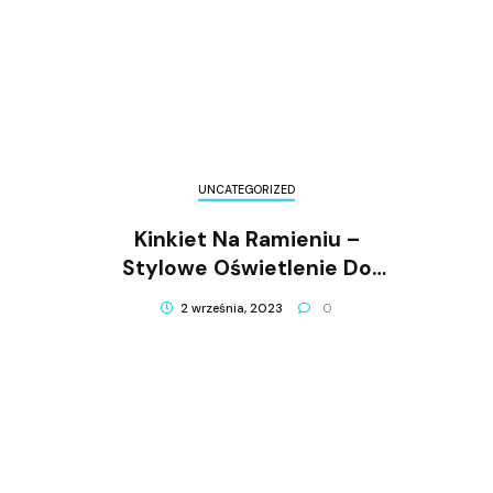
UNCATEGORIZED
Kinkiet Na Ramieniu –
Stylowe Oświetlenie Do
Każdej Przestrzeni Domowej
2 września, 2023
0