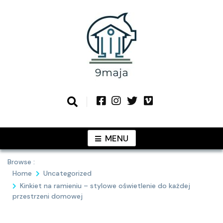
Skip
to
content
Podziel się z Tobą najlepszymi
9MAJA
pomysłami
MENU
Browse :
Home
Uncategorized
Kinkiet na ramieniu – stylowe oświetlenie do każdej
przestrzeni domowej