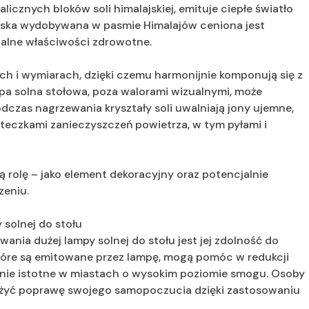
icznych bloków soli himalajskiej, emituje ciepłe światło
ajska wydobywana w pasmie Himalajów ceniona jest
cjalne właściwości zdrowotne.
h i wymiarach, dzięki czemu harmonijnie komponują się z
pa solna stołowa, poza walorami wizualnymi, może
czas nagrzewania kryształy soli uwalniają jony ujemne,
teczkami zanieczyszczeń powietrza, w tym pyłami i
 rolę – jako element dekoracyjny oraz potencjalnie
zeniu.
 solnej do stołu
ania dużej lampy solnej do stołu jest jej zdolność do
które są emitowane przez lampę, mogą pomóc w redukcji
lnie istotne w miastach o wysokim poziomie smogu. Osoby
ażyć poprawę swojego samopoczucia dzięki zastosowaniu