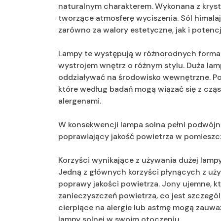
naturalnym charakterem. Wykonana z krystal
tworzące atmosferę wyciszenia. Sól himal
zarówno za walory estetyczne, jak i poten
Lampy te występują w różnorodnych formac
wystrojem wnętrz o różnym stylu. Duża lam
oddziaływać na środowisko wewnętrzne. Pod
które według badań mogą wiązać się z cząs
alergenami.
W konsekwencji lampa solna pełni podwójną
poprawiający jakość powietrza w pomieszc
Korzyści wynikające z używania dużej lampy
Jedną z głównych korzyści płynących z używ
poprawy jakości powietrza. Jony ujemne, 
zanieczyszczeń powietrza, co jest szczegó
cierpiące na alergie lub astmę mogą zauw
lampy solnej w swoim otoczeniu.