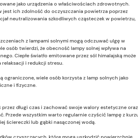
amowane jako urządzenia o właściwościach zdrowotnych.
 jest ich zdolność do oczyszczania powietrza poprzez
cjał neutralizowania szkodliwych cząsteczek w powietrzu,
szczeniach z lampami solnymi mogą odczuwać ulgę w
ele osób twierdzi, że obecność lampy solnej wpływa na
ego. Ciepłe światło emitowane przez sól himalajską może
relaksacji i redukcji stresu.
ograniczone, wiele osób korzysta z lamp solnych jako
czne i fizyczne.
ć przez długi czas i zachować swoje walory estetyczne ora
ć. Przede wszystkim warto regularnie czyścić lampę z kurz
iej ściereczki lub gąbki nasączonej wodą.
odków czyszczących, które mogą uszkodzić powierzchnię