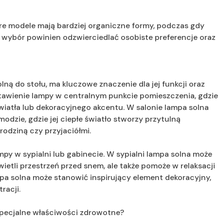
óre modele mają bardziej organiczne formy, podczas gdy
 wybór powinien odzwierciedlać osobiste preferencje oraz
ną do stołu, ma kluczowe znaczenie dla jej funkcji oraz
stawienie lampy w centralnym punkcie pomieszczenia, gdzi
wiatła lub dekoracyjnego akcentu. W salonie lampa solna
dzie, gdzie jej ciepłe światło stworzy przytulną
odziną czy przyjaciółmi.
py w sypialni lub gabinecie. W sypialni lampa solna może
świetli przestrzeń przed snem, ale także pomoże w relaksacji
pa solna może stanowić inspirujący element dekoracyjny,
racji.
 specjalne właściwości zdrowotne?