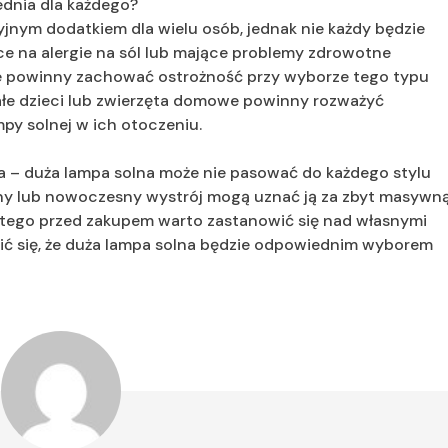
ednia dla każdego?
yjnym dodatkiem dla wielu osób, jednak nie każdy będzie
iące na alergie na sól lub mające problemy zdrowotne
ne powinny zachować ostrożność przy wyborze tego typu
ałe dzieci lub zwierzęta domowe powinny rozważyć
py solnej w ich otoczeniu.
a – duża lampa solna może nie pasować do każdego stylu
czny lub nowoczesny wystrój mogą uznać ją za zbyt masywn
Dlatego przed zakupem warto zastanowić się nad własnymi
nić się, że duża lampa solna będzie odpowiednim wyborem