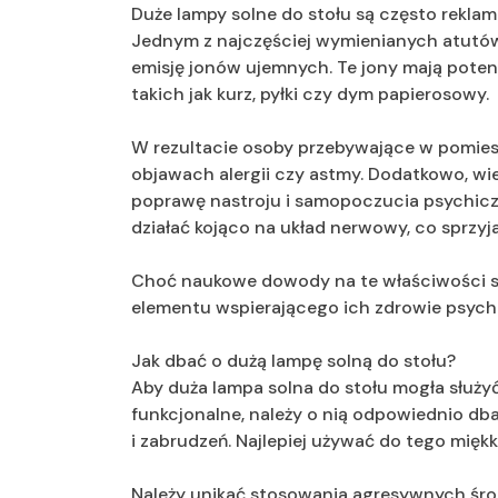
Duże lampy solne do stołu są często rekl
Jednym z najczęściej wymienianych atutów
emisję jonów ujemnych. Te jony mają poten
takich jak kurz, pyłki czy dym papierosowy.
W rezultacie osoby przebywające w pomie
objawach alergii czy astmy. Dodatkowo, wi
poprawę nastroju i samopoczucia psychiczn
działać kojąco na układ nerwowy, co sprzyja 
Choć naukowe dowody na te właściwości są 
elementu wspierającego ich zdrowie psychi
Jak dbać o dużą lampę solną do stołu?
Aby duża lampa solna do stołu mogła służy
funkcjonalne, należy o nią odpowiednio dba
i zabrudzeń. Najlepiej używać do tego miękk
Należy unikać stosowania agresywnych śr