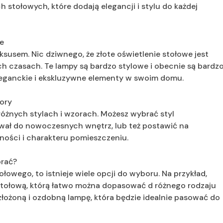
 stołowych, które dodają elegancji i stylu do każdej
we
ksusem. Nic dziwnego, że złote oświetlenie stołowe jest
 czasach. Te lampy są bardzo stylowe i obecnie są bardz
leganckie i ekskluzywne elementy w swoim domu.
zory
różnych stylach i wzorach. Możesz wybrać styl
sował do nowoczesnych wnętrz, lub też postawić na
lności i charakteru pomieszczeniu.
brać?
ołowego, to istnieje wiele opcji do wyboru. Na przykład,
stołową, którą łatwo można dopasować d różnego rodzaju
złożoną i ozdobną lampę, która będzie idealnie pasować do
.