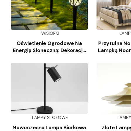
WISIORKI
LAMP
Oświetlenie Ogrodowe Na
Przytulna No
Energię Słoneczną: Dekoracja
Lampką Nocn
Krajobrazu
Kl
LAMPY STOŁOWE
LAMP
Nowoczesna Lampa Biurkowa
Złote Lampy