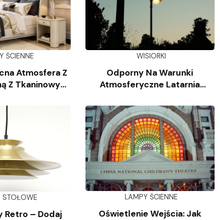
Y ŚCIENNE
WISIORKI
cna Atmosfera Z
Odporny Na Warunki
ą Z Tkaninowym
Atmosferyczne Latarnia
oszem
Słupkowa Z Odlewanego
Aluminium
LAMPY ŚCIENNE
Y STOŁOWE
Oświetlenie Wejścia: Jak
 Retro – Dodaj