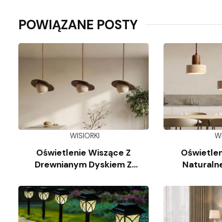
POWIĄZANE POSTY
WISIORKI
W
Oświetlenie Wiszące Z
Oświetlen
Drewnianym Dyskiem Z
Naturaln
Trawertynu
Wap