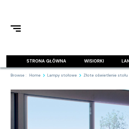
Skip
to
content
Podziel się z Tobą najlepszymi
9MAJA
STRONA GŁÓWNA
WISIORKI
LA
Browse :
Home
Lampy stołowe
Złote oświetlenie stołu