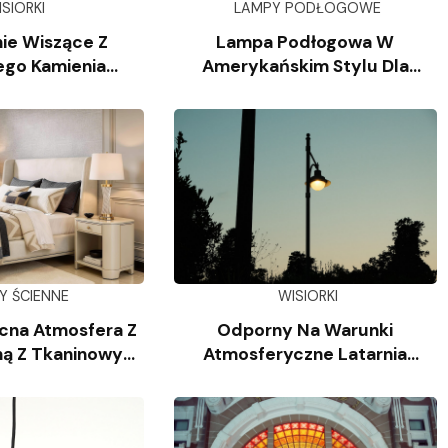
ISIORKI
LAMPY PODŁOGOWE
ie Wiszące Z
Lampa Podłogowa W
ego Kamienia
Amerykańskim Stylu Dla
iennego
Salonu
Y ŚCIENNE
WISIORKI
cna Atmosfera Z
Odporny Na Warunki
ą Z Tkaninowym
Atmosferyczne Latarnia
oszem
Słupkowa Z Odlewanego
Aluminium