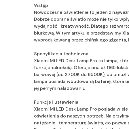
Wstęp
Nowoczesne oświetlenie to jeden z najważ
Dobrze dobrane światło może nie tylko wpł
wydajność i kreatywność. Dlatego też war
biurkową. W tym artykule przedstawimy Xi
wyprodukowaną przez chińskiego giganta, 
Specyfikacja techniczna
Xiaomi Mi LED Desk Lamp Pro to lampa, któ
funkcjonalnością. Oferuje ona aż 1165 luksó
barwowej (od 2700K do 6500K), co umożliw
lampa posiada wbudowaną baterię, która umo
jej pełnym naładowaniu.
Funkcje i ustawienia
Xiaomi Mi LED Desk Lamp Pro posiada wiele
oświetlenia do naszych potrzeb. Na przykła
natężenie i temperaturę światła, co pozwal