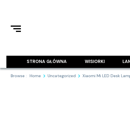
Skip
to
content
Podziel się z Tobą najlepszymi
9MAJA
STRONA GŁÓWNA
WISIORKI
LA
Browse :
Home
Uncategorized
Xiaomi Mi LED Desk Lam