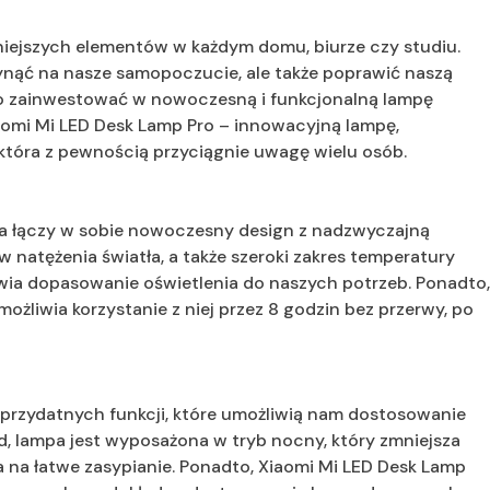
niejszych elementów w każdym domu, biurze czy studiu.
ynąć na nasze samopoczucie, ale także poprawić naszą
to zainwestować w nowoczesną i funkcjonalną lampę
aomi Mi LED Desk Lamp Pro – innowacyjną lampę,
która z pewnością przyciągnie uwagę wielu osób.
ra łączy w sobie nowoczesny design z nadzwyczajną
w natężenia światła, a także szeroki zakres temperatury
ia dopasowanie oświetlenia do naszych potrzeb. Ponadto
żliwia korzystanie z niej przez 8 godzin bez przerwy, po
 przydatnych funkcji, które umożliwią nam dostosowanie
d, lampa jest wyposażona w tryb nocny, który zmniejsza
a na łatwe zasypianie. Ponadto, Xiaomi Mi LED Desk Lamp