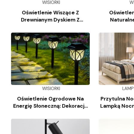
WISIORKI
W
Oświetlenie Wiszące Z
Oświetlen
Drewnianym Dyskiem Z
Naturaln
Trawertynu
Wap
WISIORKI
LAMP
Oświetlenie Ogrodowe Na
Przytulna No
Energię Słoneczną: Dekoracja
Lampką Nocn
Krajobrazu
Kl