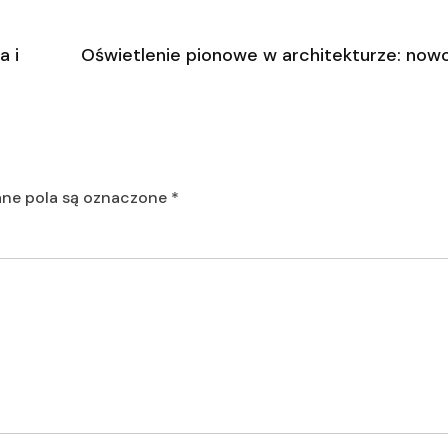
a i
Oświetlenie pionowe w architekturze: no
e pola są oznaczone
*