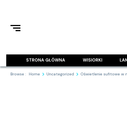
Skip
to
content
Podziel się z Tobą najlepszymi
9MAJA
STRONA GŁÓWNA
WISIORKI
LA
Browse :
Home
Uncategorized
Oświetlenie sufitowe w 