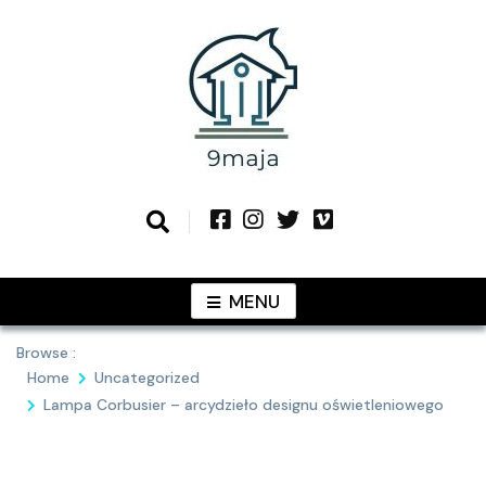
Skip
to
content
Podziel się z Tobą najlepszymi
9MAJA
pomysłami
MENU
Browse :
Home
Uncategorized
Lampa Corbusier – arcydzieło designu oświetleniowego