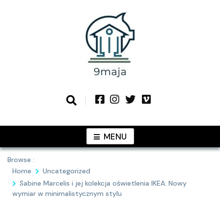
Skip
to
content
Podziel się z Tobą najlepszymi
9MAJA
pomysłami
MENU
Browse :
Home
Uncategorized
Sabine Marcelis i jej kolekcja oświetlenia IKEA: Nowy
wymiar w minimalistycznym stylu