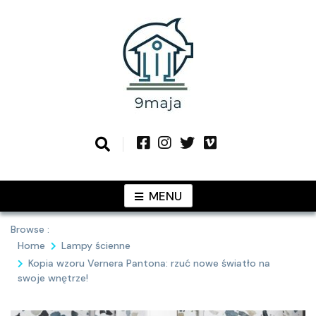
Skip
to
content
Podziel się z Tobą najlepszymi
9MAJA
pomysłami
MENU
Browse :
Home
Lampy ścienne
Kopia wzoru Vernera Pantona: rzuć nowe światło na
swoje wnętrze!