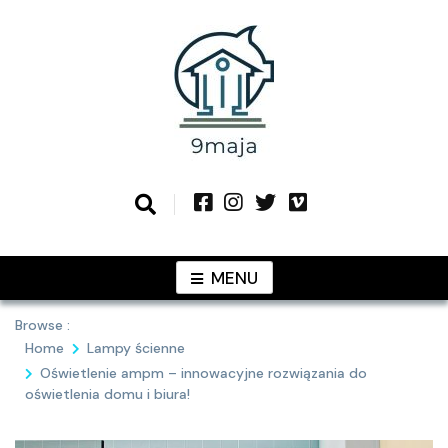
Skip
to
content
Podziel się z Tobą najlepszymi
9MAJA
pomysłami
MENU
Browse :
Home
Lampy ścienne
Oświetlenie ampm – innowacyjne rozwiązania do
oświetlenia domu i biura!