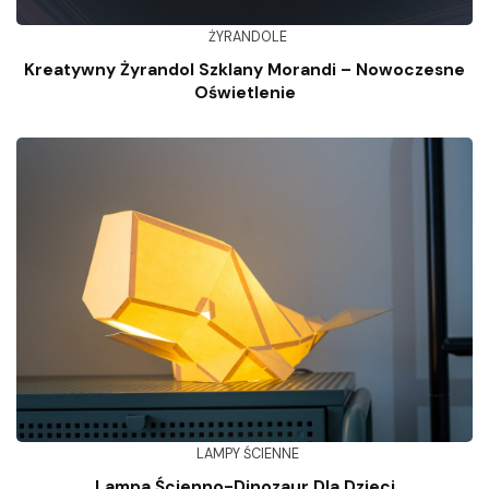
ŻYRANDOLE
Kreatywny Żyrandol Szklany Morandi – Nowoczesne
Oświetlenie
LAMPY ŚCIENNE
Lampa Ścienno-Dinozaur Dla Dzieci