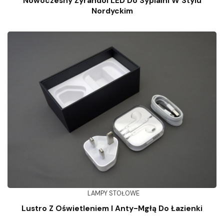
Nowoczesny Żyrandol LED Do Sypialni W Stylu
Nordyckim
LAMPY STOŁOWE
Lustro Z Oświetleniem I Anty-Mgłą Do Łazienki