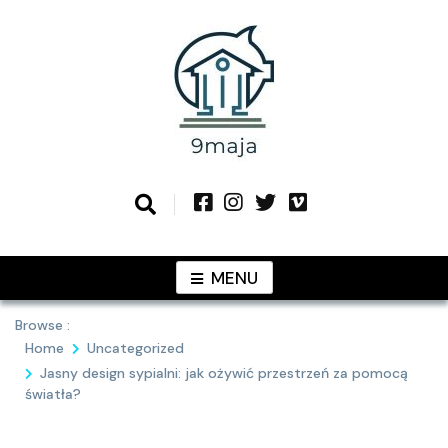
Skip
to
content
Podziel się z Tobą najlepszymi
9MAJA
pomysłami
MENU
Browse :
Home
Uncategorized
Jasny design sypialni: jak ożywić przestrzeń za pomocą
światła?