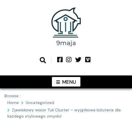
Skip
to
content
Podziel się z Tobą najlepszymi
9MAJA
pomysłami
MENU
Browse :
Home
Uncategorized
Zjawiskowy wisior Tuli Cluster – wyjątkowa biżuteria dla
każdego stylowego zmysłu!